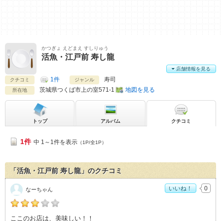
かつぎょ えどまえ すしりゅう
活魚・江戸前 寿し龍
店舗情報を見る
1件
寿司
クチコミ
ジャンル
茨城県
つくば市上の室571-1
地図を見る
所在地
トップ
アルバム
クチコミ
1件
中 1～1件を表示
（1P/全1P）
「活魚・江戸前 寿し龍」のクチコミ
いいね！
0
なーちゃん
なーちゃんの「活魚・江戸前 寿し龍>」おすすめ度：
3
ここのお店は、美味しい！！